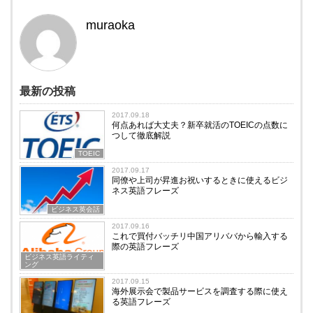
muraoka
最新の投稿
2017.09.18
何点あれば大丈夫？新卒就活のTOEICの点数に
つして徹底解説
TOEIC
2017.09.17
同僚や上司が昇進お祝いするときに使えるビジ
ネス英語フレーズ
ビジネス英会話
2017.09.16
これで買付バッチリ中国アリババから輸入する
際の英語フレーズ
ビジネス英語ライティ
ング
2017.09.15
海外展示会で製品サービスを調査する際に使え
る英語フレーズ