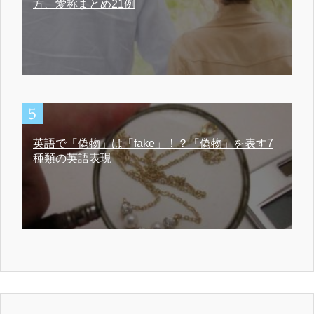
方、愛称まとめ21例
英語で「偽物」は「fake」！？「偽物」を表す7
種類の英語表現