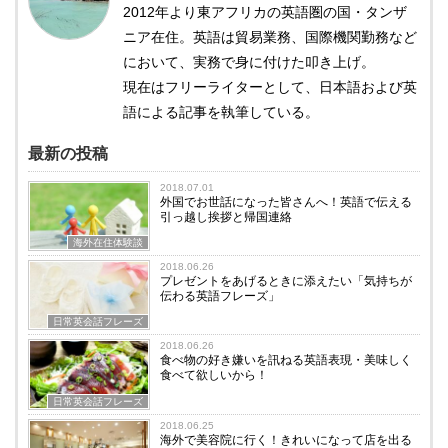
2012年より東アフリカの英語圏の国・タンザ
ニア在住。英語は貿易業務、国際機関勤務など
において、実務で身に付けた叩き上げ。
現在はフリーライターとして、日本語および英
語による記事を執筆している。
最新の投稿
2018.07.01
外国でお世話になった皆さんへ！英語で伝える
引っ越し挨拶と帰国連絡
海外在住体験談
2018.06.26
プレゼントをあげるときに添えたい「気持ちが
伝わる英語フレーズ」
日常英会話フレーズ
2018.06.26
食べ物の好き嫌いを訊ねる英語表現・美味しく
食べて欲しいから！
日常英会話フレーズ
2018.06.25
海外で美容院に行く！きれいになって店を出る