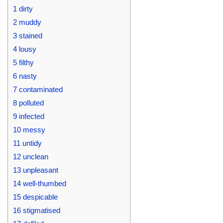
1
dirty​
2
muddy
3
stained
4
lousy
5
filthy
6
nasty
7
contaminated
8
polluted
9
infected
10
messy
11
untidy
12
unclean
13
unpleasant
14
well-thumbed
15
despicable
16
stigmatised