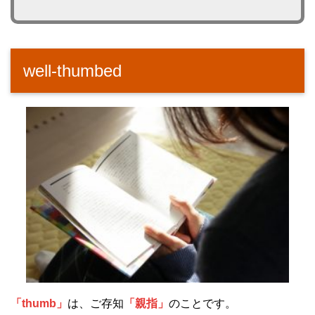
well-thumbed
「thumb」
は、ご存知
「親指」
のことです。