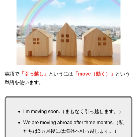
英語で
「引っ越し」
というには
「move（動く）」
という
単語を使います。
I’m moving soon.（まもなく引っ越します。）
We are moving abroad after three months.（私
たちは3ヵ月後には海外へ引っ越します。）