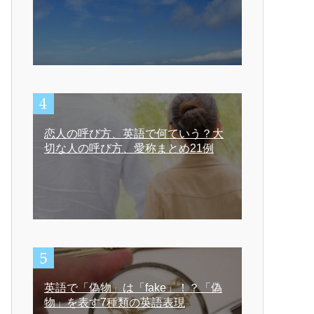
恋人の呼び方、英語で何ていう？大
切な人の呼び方、愛称まとめ21例
英語で「偽物」は「fake」！？「偽
物」を表す7種類の英語表現