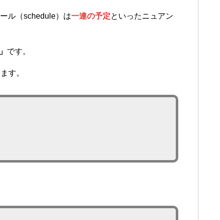
ル（schedule）は
一連の予定
といったニュアン
t」
です。
ります。
。