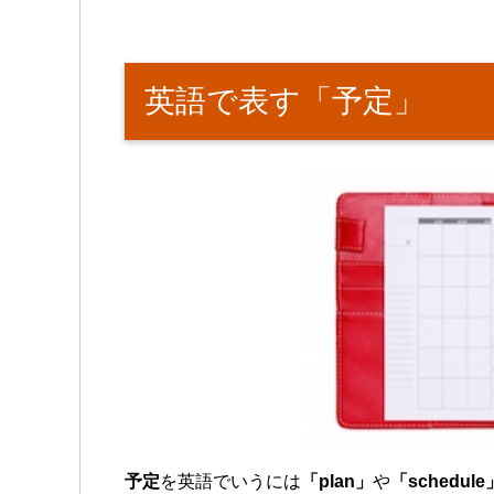
英語で表す「予定」
予定
を英語でいうには
「plan」
や
「schedule