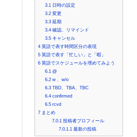
3.1
日時の設定
3.2
変更
3.3
延期
3.4
確認、リマインド
3.5
キャンセル
4
英語で表す時間区分の表現
5
英語で表す「忙しい」と「暇」
6
英語でスケジュールを埋めてみよう
6.1
@
6.2
w 、w/o
6.3
TBD、TBA、TBC
6.4
confirmed
6.5
rcvd
7
まとめ
7.0.1
投稿者プロフィール
7.0.1.1
最新の投稿