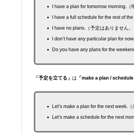
I have a plan for tomorrow 
I have a full schedule for the
I have no plans.（予定はありません
I don’t have any particular 
Do you have any plans for t
「予定を立てる」
は
「make a plan / schedul
Let’s make a plan for the ne
Let’s make a schedule for th