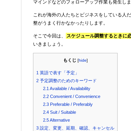
マインドなどのフォローアップ作業も発生し
これが海外の人たちとビジネスをしている人
整がうまく行かなかったりします。
そこで今回は、
スケジュール調整するときに
いきましょう。
もくじ
[
hide
]
1
英語で表す「予定」
2
予定調整のためのキーワード
2.1
Available / Availability
2.2
Convenient / Convenience
2.3
Preferable / Preferably
2.4
Suit / Suitable
2.5
Alternative
3
設定、変更、延期、確認、キャンセル